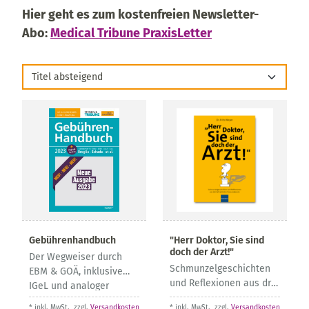
Hier geht es zum kostenfreien Newsletter-
Abo:
Medical Tribune PraxisLetter
Titel absteigend
Gebührenhandbuch
"Herr Doktor, Sie sind
doch der Arzt!"
Der Wegweiser durch
Schmunzelgeschichten
EBM & GOÄ, inklusive
und Reflexionen aus drei
IGeL und analoger
Jahrzehnten
Bewertungen
* inkl. MwSt., zzgl.
Versandkosten
* inkl. MwSt., zzgl.
Versandkosten