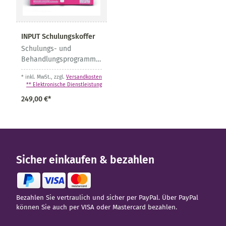
INPUT Schulungskoffer
Schulungs- und
Behandlungsprogramm
für die
* inkl. MwSt., zzgl.
Versandkosten
Insulinpumpentherapie
** Elektronische Dienstleistung
249,00 €*
Sicher einkaufen & bezahlen
Bezahlen Sie vertraulich und sicher per PayPal. Über PayPal
können Sie auch per VISA oder Mastercard bezahlen.