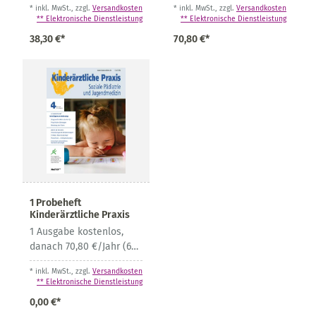
* inkl. MwSt., zzgl.
Versandkosten
* inkl. MwSt., zzgl.
Versandkosten
** Elektronische Dienstleistung
** Elektronische Dienstleistung
38,30 €*
70,80 €*
1 Probeheft
Kinderärztliche Praxis
1 Ausgabe kostenlos,
danach 70,80 €/Jahr (6
Ausgaben) inkl. MwSt. u.
* inkl. MwSt., zzgl.
Versandkosten
Versand innerhalb
** Elektronische Dienstleistung
Deutschlands,
0,00 €*
Auslandsversand + 4,20