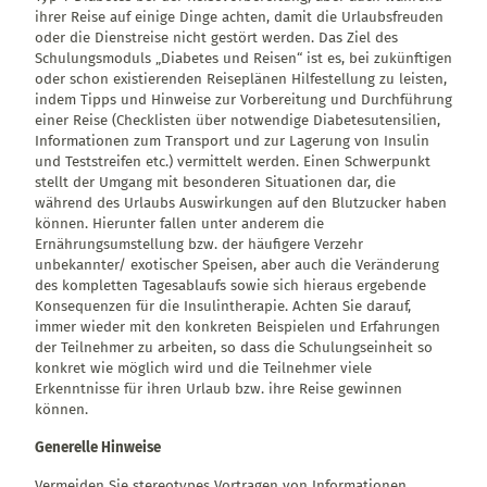
ihrer Reise auf einige Dinge achten, damit die Urlaubsfreuden
oder die Dienstreise nicht gestört werden. Das Ziel des
Schulungsmoduls „Diabetes und Reisen“ ist es, bei zukünftigen
oder schon existierenden Reiseplänen Hilfestellung zu leisten,
indem Tipps und Hinweise zur Vorbereitung und Durchführung
einer Reise (Checklisten über notwendige Diabetesutensilien,
Informationen zum Transport und zur Lagerung von Insulin
und Teststreifen etc.) vermittelt werden. Einen Schwerpunkt
stellt der Umgang mit besonderen Situationen dar, die
während des Urlaubs Auswirkungen auf den Blutzucker haben
können. Hierunter fallen unter anderem die
Ernährungsumstellung bzw. der häufigere Verzehr
unbekannter/ exotischer Speisen, aber auch die Veränderung
des kompletten Tagesablaufs sowie sich hieraus ergebende
Konsequenzen für die Insulintherapie. Achten Sie darauf,
immer wieder mit den konkreten Beispielen und Erfahrungen
der Teilnehmer zu arbeiten, so dass die Schulungseinheit so
konkret wie möglich wird und die Teilnehmer viele
Erkenntnisse für ihren Urlaub bzw. ihre Reise gewinnen
können.
Generelle Hinweise
Vermeiden Sie stereotypes Vortragen von Informationen,