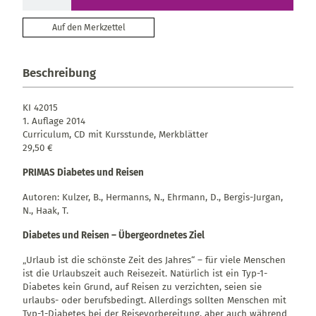
Auf den Merkzettel
Beschreibung
KI 42015
1. Auflage 2014
Curriculum, CD mit Kursstunde, Merkblätter
29,50 €
PRIMAS Diabetes und Reisen
Autoren: Kulzer, B., Hermanns, N., Ehrmann, D., Bergis-Jurgan,
N., Haak, T.
Diabetes und Reisen – Übergeordnetes Ziel
„Urlaub ist die schönste Zeit des Jahres“ – für viele Menschen
ist die Urlaubszeit auch Reisezeit. Natürlich ist ein Typ-1-
Diabetes kein Grund, auf Reisen zu verzichten, seien sie
urlaubs- oder berufsbedingt. Allerdings sollten Menschen mit
Typ-1-Diabetes bei der Reisevorbereitung, aber auch während