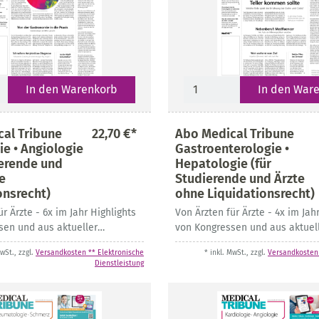
In den Warenkorb
In den War
al Tribune
22,70 €*
Abo Medical Tribune
ie • Angiologie
Gastroenterologie •
ierende und
Hepatologie (für
e
Studierende und Ärzte
onsrecht)
ohne Liquidationsrecht)
ür Ärzte - 6x im Jahr Highlights
Von Ärzten für Ärzte - 4x im Jah
sen und aus aktueller
von Kongressen und aus aktuel
r
Fachliteratur
MwSt., zzgl.
Versandkosten ** Elektronische
* inkl. MwSt., zzgl.
Versandkosten 
Dienstleistung