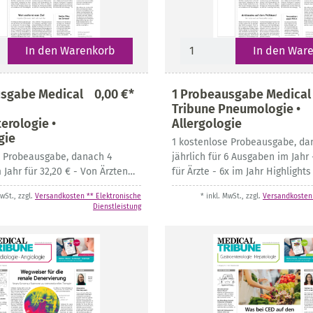
In den Warenkorb
In den War
usgabe Medical
0,00 €*
1 Probeausgabe Medical
Tribune Pneumologie •
erologie •
Allergologie
gie
1 kostenlose Probeausgabe, da
e Probeausgabe, danach 4
jährlich für 6 Ausgaben im Jahr 
Jahr für 32,20 € - Von Ärzten
für Ärzte - 6x im Jahr Highlights
x im Jahr Highlights von
Kongressen und aus aktueller F
MwSt., zzgl.
Versandkosten ** Elektronische
* inkl. MwSt., zzgl.
Versandkosten 
nd aus aktueller Fachliteratur
Dienstleistung