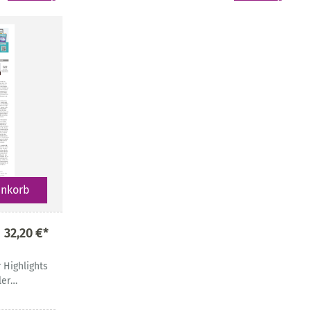
enkorb
32,20 €*
r Highlights
ler