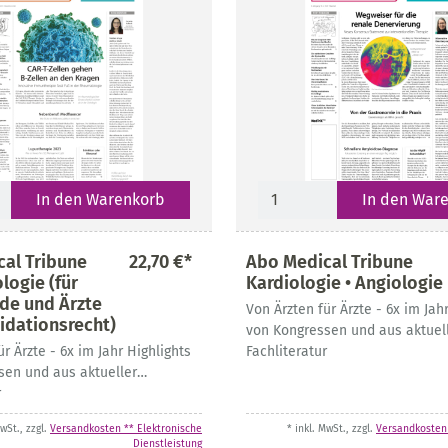
In den Warenkorb
In den War
al Tribune
22,70 €*
Abo Medical Tribune
ogie (für
Kardiologie • Angiologie
de und Ärzte
Von Ärzten für Ärzte - 6x im Jah
idationsrecht)
von Kongressen und aus aktuel
ür Ärzte - 6x im Jahr Highlights
Fachliteratur
sen und aus aktueller
r
MwSt., zzgl.
Versandkosten ** Elektronische
* inkl. MwSt., zzgl.
Versandkosten 
Dienstleistung