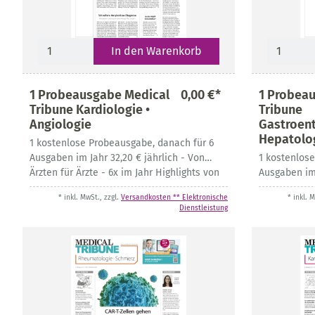
In den Warenkorb
1 Probeausgabe Medical
0,00 €*
1 Probea
Tribune Kardiologie •
Tribune
Angiologie
Gastroent
Hepatolo
1 kostenlose Probeausgabe, danach für 6
Ausgaben im Jahr 32,20 € jährlich - Von
1 kostenlos
Ärzten für Ärzte - 6x im Jahr Highlights von
Ausgaben im 
Kongressen und aus aktueller Fachliteratur
für Ärzte - 4
* inkl. MwSt., zzgl.
Versandkosten ** Elektronische
* inkl. 
Kongressen u
Dienstleistung