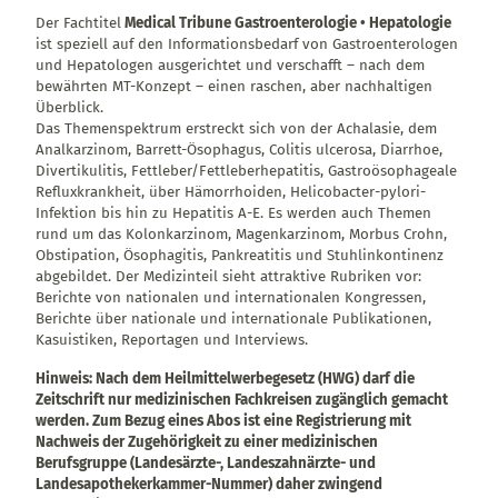
Der Fachtitel
Medical Tribune Gastroenterologie • Hepatologie
ist speziell auf den Informationsbedarf von Gastroenterologen
und Hepatologen ausgerichtet und verschafft – nach dem
bewährten MT-Konzept – einen raschen, aber nachhaltigen
Überblick.
Das Themenspektrum erstreckt sich von der Achalasie, dem
Analkarzinom, Barrett-Ösophagus, Colitis ulcerosa, Diarrhoe,
Divertikulitis, Fettleber/Fettleberhepatitis, Gastroösophageale
Refluxkrankheit, über Hämorrhoiden, Helicobacter-pylori-
Infektion bis hin zu Hepatitis A-E. Es werden auch Themen
rund um das Kolonkarzinom, Magenkarzinom, Morbus Crohn,
Obstipation, Ösophagitis, Pankreatitis und Stuhlinkontinenz
abgebildet. Der Medizinteil sieht attraktive Rubriken vor:
Berichte von nationalen und internationalen Kongressen,
Berichte über nationale und internationale Publikationen,
Kasuistiken, Reportagen und Interviews.
Hinweis: Nach dem Heilmittelwerbegesetz (HWG) darf die
Zeitschrift nur medizinischen Fachkreisen zugänglich gemacht
werden. Zum Bezug eines Abos ist eine Registrierung mit
Nachweis der Zugehörigkeit zu einer medizinischen
Berufsgruppe (Landesärzte-, Landeszahnärzte- und
Landesapothekerkammer-Nummer) daher zwingend