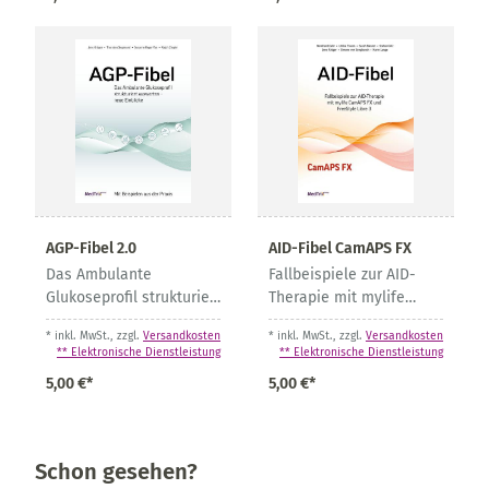
AGP-Fibel 2.0
AID-Fibel CamAPS FX
Das Ambulante
Fallbeispiele zur AID-
Glukoseprofil strukturiert
Therapie mit mylife
auswerten - neue
CamAPS FX und
* inkl. MwSt., zzgl.
Versandkosten
* inkl. MwSt., zzgl.
Versandkosten
Einblicke
FreeStyle Libre 3
** Elektronische Dienstleistung
** Elektronische Dienstleistung
5,00 €*
5,00 €*
Schon gesehen?