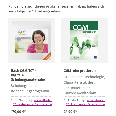
Kunden die sich diesen Artikel angesehen haben, haben sich
auch folgende Artikel angesehen.
flash CGM/ICT -
CGM interpretieren
Digitale
Grundlagen, Technologie,
Schulungsmaterialien
Charakteristik des
Schulungs- und
kontinuierlichen
Behandlungsprogramm
Glukosemonitorings
für Menschen, die ein
(CGM)
* inkl. MwSt., zzgl.
Versandkosten
* inkl. MwSt., zzgl.
Versandkosten
Kontinuierliches
** Elektronische Dienstleistung
** Elektronische Dienstleistung
Glukosemonitoring
179,00 €*
24,90 €*
benutzen