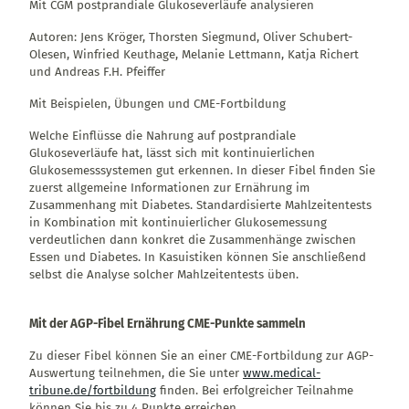
Mit CGM postprandiale Glukoseverläufe analysieren
Autoren: Jens Kröger, Thorsten Siegmund, Oliver Schubert-
Olesen,
Winfried Keuthage, Melanie Lettmann, Katja Richert
und Andreas F.H. Pfeiffer
Mit Beispielen, Übungen und CME-Fortbildung
Welche Einflüsse die Nahrung auf postprandiale
Glukoseverläufe hat, lässt sich mit kontinuierlichen
Glukosemesssystemen gut erkennen. In dieser Fibel finden Sie
zuerst allgemeine Informationen zur Ernährung im
Zusammenhang mit Diabetes. Standardisierte Mahlzeitentests
in Kombination mit kontinuierlicher Glukosemessung
verdeutlichen dann konkret die Zusammenhänge zwischen
Essen und Diabetes. In Kasuistiken können Sie anschließend
selbst die Analyse solcher Mahlzeitentests üben.
Mit der AGP-Fibel Ernährung CME-Punkte sammeln
Zu dieser Fibel können Sie an einer CME-Fortbildung zur AGP-
Auswertung teilnehmen, die Sie unter
www.medical-
tribune.de/fortbildung
finden. Bei erfolgreicher Teilnahme
können Sie bis zu 4 Punkte erreichen.