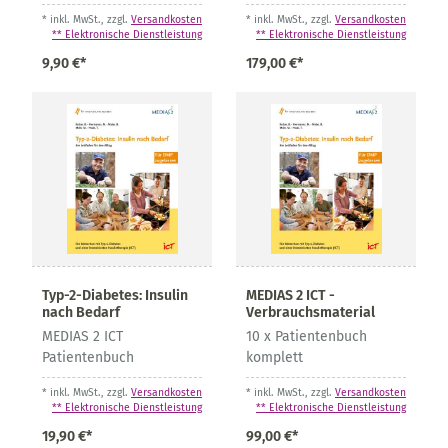
Für ein
* inkl. MwSt., zzgl.
Versandkosten
* inkl. MwSt., zzgl.
Versandkosten
selbstbestimmtes Leben
** Elektronische Dienstleistung
** Elektronische Dienstleistung
im Alter
9,90 €*
179,00 €*
Typ-2-Diabetes: Insulin
MEDIAS 2 ICT -
nach Bedarf
Verbrauchsmaterial
MEDIAS 2 ICT
10 x Patientenbuch
Patientenbuch
komplett
* inkl. MwSt., zzgl.
Versandkosten
* inkl. MwSt., zzgl.
Versandkosten
** Elektronische Dienstleistung
** Elektronische Dienstleistung
19,90 €*
99,00 €*