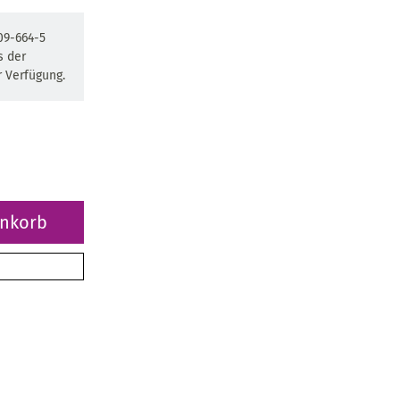
09-664-5
s der
 Verfügung.
enkorb