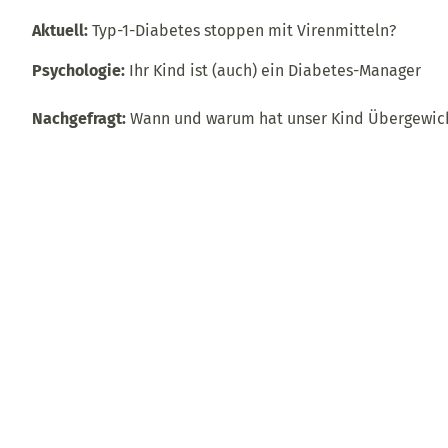
Aktuell:
Typ-1-Diabetes stoppen mit Virenmitteln?
Psychologie:
Ihr Kind ist (auch) ein Diabetes-Manager
Nachgefragt:
Wann und warum hat unser Kind Übergewic
Serien:
Schulung: Typ-1-Diabetes – oft begleitet von wei
Erkrankungen
Zum Aufbewahren:
Normal- oder Übergewicht?